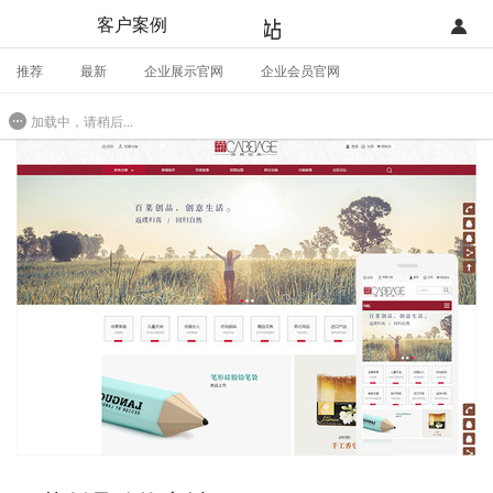
客户案例
推荐
最新
企业展示官网
企业会员官网
登录
首页
B2C零售商城
三级分销商城
加载中，请稍后...
注册
开发类型
联系销售部门
功能
开始免费使用
价格
案例
支持
社区
合作