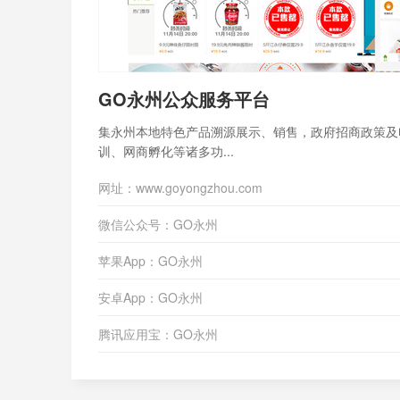
GO永州公众服务平台
集永州本地特色产品溯源展示、销售，政府招商政策及
训、网商孵化等诸多功...
网址：www.goyongzhou.com
微信公众号：GO永州
苹果App：GO永州
安卓App：GO永州
腾讯应用宝：GO永州