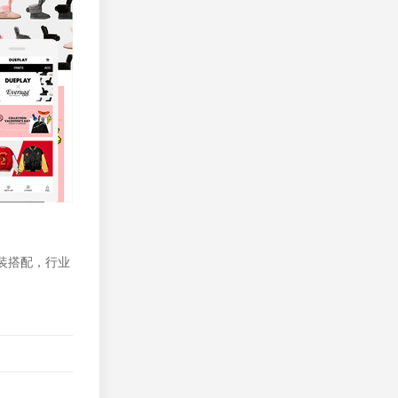
服装搭配，行业