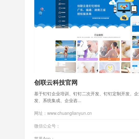
创联云科技官网
基于钉钉企业培训、钉钉二次开发、钉钉定制开发、企
发、系统集成、企业咨...
网址：www.chuanglianyun.cn
微信公众号：
苹果App：