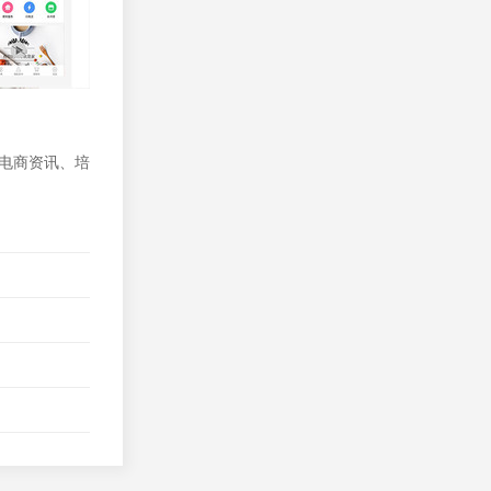
电商资讯、培